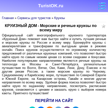
TuristOK.ru
Главная
»
Сервисы для туристов
»
Круизы
КРУИЗНЫЙ ДОМ - Морские и речные круизы по
всему миру
Официальный сайт многопрофильного круизного туроператора
«Круизный Дом» поможет вам быстро найти и купить лучшие речные
и морские круизы по России и всему миру. Бронируйте круизы с
авиаперелётами и трансферами по выгодным ценам в режиме
онлайн. Поиск круизов осуществляется по огромному количеству
предложений от различных круизных компаний, что позволяет быстро
найти круиз по самым низким ценам со всеми скидками и бонусами.
Наиболее популярными направлениями являются речные круизы на
теплоходе из Москвы и Санкт-Петербурга, увлекательные
путешествия по Волге, Вятке, Оке, Каме, Лене, Дону, Енисею и по
другим рекам России, а также морские круизы по Черному,
Средиземному и Карибскому морю, путешествия по Северной Европе
и Южной Европе, на Канарские острова, Гавайи и многие другие
направления по всему миру. Удобная форма поиска позволяет быстро
найти круиз по заданному направлению, посмотреть расписание
круизов, ознакомится с ценами и заказать круиз с выбором номера
каюты. Приятного путешествия!
ПЕРЕЙТИ НА САЙТ