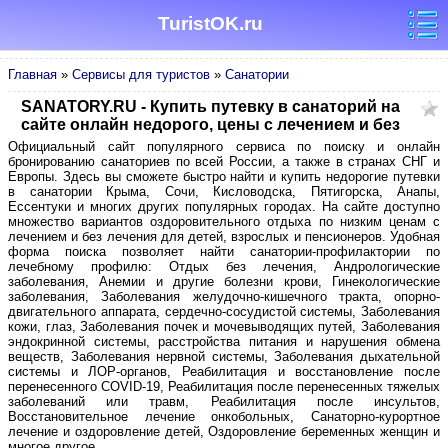
TuristOK.ru
Главная
»
Сервисы для туристов
»
Санатории
SANATORY.RU - Купить путевку в санаторий на
сайте онлайн недорого, цены c лечением и без
Официальный сайт популярного сервиса по поиску и онлайн
бронированию санаториев по всей России, а также в странах СНГ и
Европы. Здесь вы сможете быстро найти и купить недорогие путевки
в санатории Крыма, Сочи, Кисловодска, Пятигорска, Анапы,
Ессентуки и многих других популярных городах. На сайте доступно
множество вариантов оздоровительного отдыха по низким ценам с
лечением и без лечения для детей, взрослых и пенсионеров. Удобная
форма поиска позволяет найти санатории-профилактории по
лечебному профилю: Отдых без лечения, Андрологические
заболевания, Анемии и другие болезни крови, Гинекологические
заболевания, Заболевания желудочно-кишечного тракта, опорно-
двигательного аппарата, сердечно-сосудистой системы, Заболевания
кожи, глаз, Заболевания почек и мочевыводящих путей, Заболевания
эндокринной системы, расстройства питания и нарушения обмена
веществ, Заболевания нервной системы, Заболевания дыхательной
системы и ЛОР-органов, Реабилитация и восстановление после
перенесенного COVID-19, Реабилитация после перенесенных тяжелых
заболеваний или травм, Реабилитация после инсультов,
Восстановительное лечение онкобольных, Санаторно-курортное
лечение и оздоровление детей, Оздоровление беременных женщин и
многое другое.