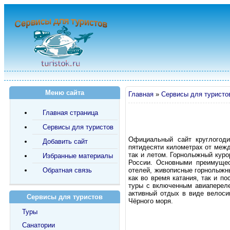
Меню сайта
Главная
»
Сервисы для туристо
Главная страница
Сервисы для туристов
Официальный сайт круглогоди
Добавить сайт
пятидесяти километрах от межд
так и летом. Горнолыжный кур
Избранные материалы
России. Основными преимущес
Обратная связь
отелей, живописные горнолыжн
как во время катания, так и п
туры с включенным авиапереле
активный отдых в виде велоси
Сервисы для туристов
Чёрного моря.
Туры
Санатории