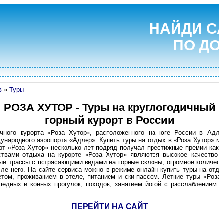
НАЙДИ С
ПО Д
в
»
Туры
РОЗА ХУТОР - Туры на круглогодичный
горный курорт в России
чного курорта «Роза Хутор», расположенного на юге России в Ад
ународного аэропорта «Адлер». Купить туры на отдых в «Роза Хутор» 
орт «Роза Хутор» несколько лет подряд получал престижные премии ка
твами отдыха на курорте «Роза Хутор» являются высокое качество
ые трассы с потрясающими видами на горные склоны, огромное количес
осле него. На сайте сервиса можно в режиме онлайн купить туры на от
том, проживанием в отеле, питанием и ски-пассом. Летние туры «Роз
педных и конных прогулок, походов, занятием йогой с расслаблением 
ПЕРЕЙТИ НА САЙТ