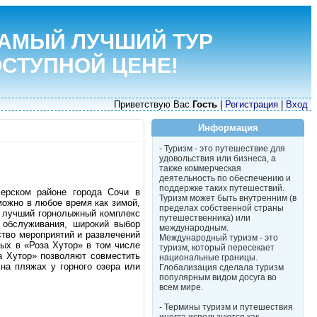
АМЫЙ ЛУЧШИЙ ТУР
ОСТУПНОЙ ЦЕНЕ!
Приветствую Вас
Гость
|
Регистрация
|
Вход
Информация
- Туризм - это путешествие для
удовольствия или бизнеса, а
также коммерческая
деятельность по обеспечению и
поддержке таких путешествий.
лерском районе города Сочи в
Туризм может быть внутренним (в
можно в любое время как зимой,
пределах собственной страны
к лучший горнолыжный комплекс
путешественника) или
 обслуживания, широкий выбор
международным.
тво мероприятий и развлечений
Международный туризм - это
дых в «Роза Хутор» в том числе
туризм, который пересекает
а Хутор» позволяют совместить
национальные границы.
на пляжах у горного озера или
Глобализация сделала туризм
популярным видом досуга во
всем мире.
- Термины туризм и путешествия