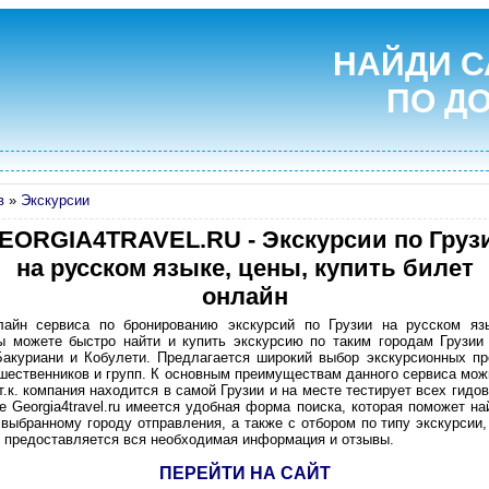
НАЙДИ С
ПО Д
в
»
Экскурсии
EORGIA4TRAVEL.RU - Экскурсии по Груз
на русском языке, цены, купить билет
онлайн
нлайн сервиса по бронированию экскурсий по Грузии на русском яз
 можете быстро найти и купить экскурсию по таким городам Грузии 
Бакуриани и Кобулети. Предлагается широкий выбор экскурсионных п
шественников и групп. К основным преимуществам данного сервиса мож
т.к. компания находится в самой Грузии и на месте тестирует всех гидов
е Georgia4travel.ru имеется удобная форма поиска, которая поможет на
 выбранному городу отправления, а также с отбором по типу экскурсии
и предоставляется вся необходимая информация и отзывы.
ПЕРЕЙТИ НА САЙТ