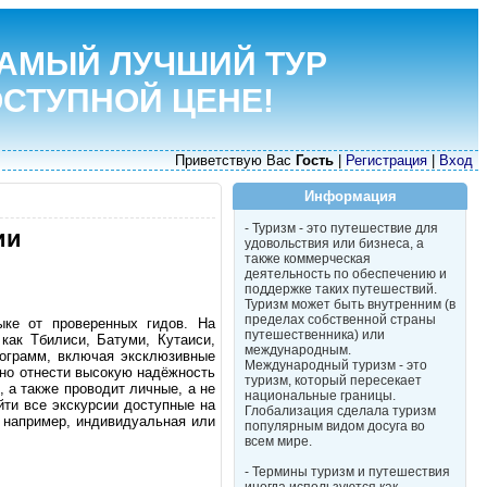
АМЫЙ ЛУЧШИЙ ТУР
ОСТУПНОЙ ЦЕНЕ!
Приветствую Вас
Гость
|
Регистрация
|
Вход
Информация
- Туризм - это путешествие для
ии
удовольствия или бизнеса, а
также коммерческая
деятельность по обеспечению и
поддержке таких путешествий.
Туризм может быть внутренним (в
пределах собственной страны
ыке от проверенных гидов. На
путешественника) или
как Тбилиси, Батуми, Кутаиси,
международным.
рограмм, включая эксклюзивные
Международный туризм - это
но отнести высокую надёжность
туризм, который пересекает
, а также проводит личные, а не
национальные границы.
йти все экскурсии доступные на
Глобализация сделала туризм
, например, индивидуальная или
популярным видом досуга во
всем мире.
- Термины туризм и путешествия